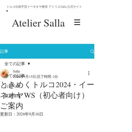
トルコ伝統手芸イーネオヤ教室 アトリエSalla 公式サイト
Atelier
Salla
記事
全ての記事
Salla
全ての記事
2024年9月15日
読了時間: 2分
ときめくトルコ2024・イー
お知らせ
ネオヤWS（初心者向け）
講座情報
ご案内
更新日：
2024年9月16日