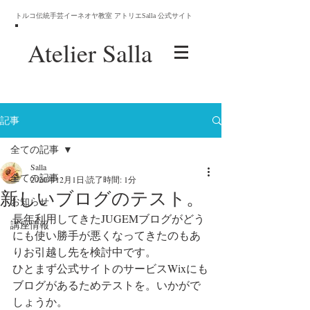
トルコ伝統手芸イーネオヤ教室 アトリエSalla 公式サイト
Atelier
Salla
記事
全ての記事
Salla
全ての記事
2020年12月1日
読了時間: 1分
新しいブログのテスト。
お知らせ
長年利用してきたJUGEMブログがどう
講座情報
にも使い勝手が悪くなってきたのもあ
りお引越し先を検討中です。
ひとまず公式サイトのサービスWixにも
ブログがあるためテストを。いかがで
しょうか。