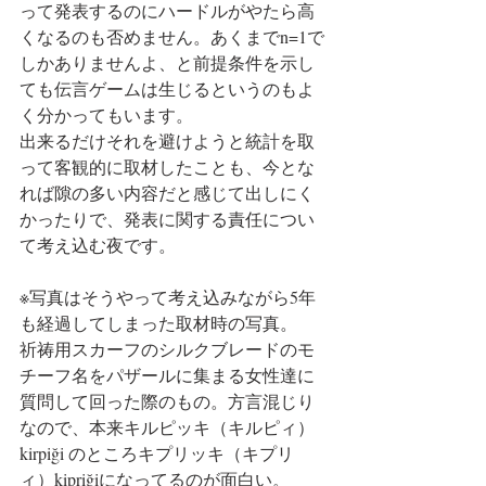
って発表するのにハードルがやたら高
くなるのも否めません。あくまでn=1で
しかありませんよ、と前提条件を示し
ても伝言ゲームは生じるというのもよ
く分かってもいます。
出来るだけそれを避けようと統計を取
って客観的に取材したことも、今とな
れば隙の多い内容だと感じて出しにく
かったりで、発表に関する責任につい
て考え込む夜です。
※写真はそうやって考え込みながら5年
も経過してしまった取材時の写真。
祈祷用スカーフのシルクブレードのモ
チーフ名をパザールに集まる女性達に
質問して回った際のもの。方言混じり
なので、本来キルピッキ（キルピィ）
kirpiği のところキプリッキ（キプリ
ィ）kipriğiになってるのが面白い。