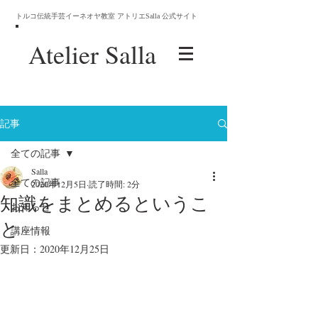
トルコ伝統手芸イーネオヤ教室 アトリエSalla 公式サイト
Atelier
Salla
記事
全ての記事
Salla
全ての記事
2020年12月5日
読了時間: 2分
知識をまとめるというこ
お知らせ
と
講座情報
更新日：
2020年12月25日