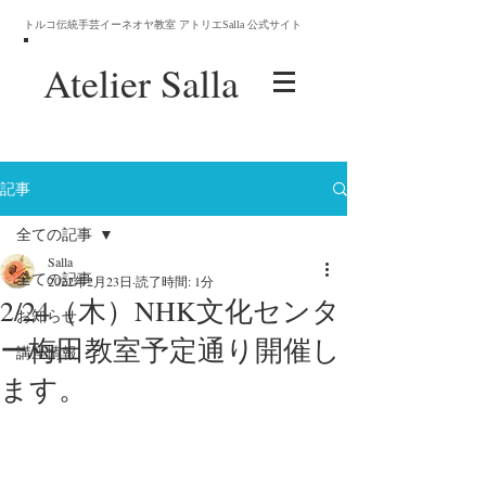
トルコ伝統手芸イーネオヤ教室 アトリエSalla 公式サイト
Atelier
Salla
記事
全ての記事
Salla
全ての記事
2022年2月23日
読了時間: 1分
2/24（木）NHK文化センタ
お知らせ
ー梅田教室予定通り開催し
講座情報
ます。