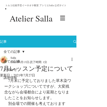
トルコ伝統手芸イーネオヤ教室 アトリエSalla 公式サイト
Atelier
Salla
記事
全ての記事
Salla
全ての記事
2021年6月13日
読了時間: 1分
7月レッスン予定について
お知らせ
更新日：
2021年7月27日
講座情報
　7月末に予定しておりました草木染ワ
ークショップについてですが、大変残
念ながら会場都合により延期となりま
したことをお知らせします。
　別会場での開催も考えております