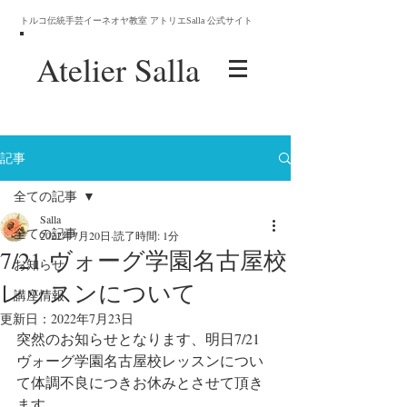
トルコ伝統手芸イーネオヤ教室 アトリエSalla 公式サイト
Atelier
Salla
記事
全ての記事
Salla
全ての記事
2022年7月20日
読了時間: 1分
7/21 ヴォーグ学園名古屋校
お知らせ
レッスンについて
講座情報
更新日：
2022年7月23日
突然のお知らせとなります、明日7/21 
ヴォーグ学園名古屋校レッスンについ
て体調不良につきお休みとさせて頂き
ます。