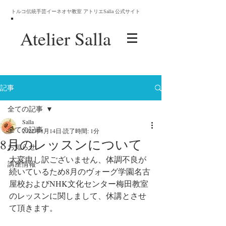
トルコ伝統手芸イーネオヤ教室 アトリエSalla 公式サイト
Atelier
Salla
記事
全ての記事
Salla
全ての記事
2022年8月14日
読了時間: 1分
8月のレッスンについて
お知らせ
大変申し訳ございません、体調不良が
講座情報
続いているため8月のヴォーグ学園名古
屋校およびNHK文化センター梅田教室
のレッスンに関しまして、休講とさせ
て頂きます。