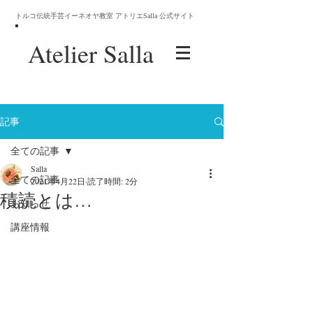
トルコ伝統手芸イーネオヤ教室 アトリエSalla 公式サイト
Atelier
Salla
記事
全ての記事
Salla
全ての記事
2021年4月22日
読了時間: 2分
積読とは…
お知らせ
講座情報