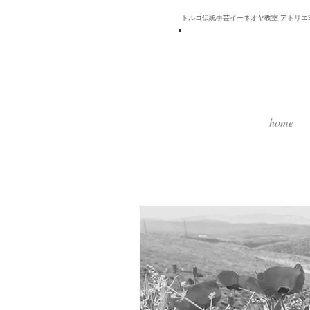
トルコ伝統手芸イーネオヤ教室 アトリエSa
home