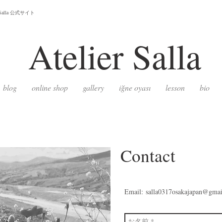
lla 公式サイト
Atelier
Salla
blog
online shop
gallery
iğne oyası
lesson
bio
Contact
Email:
salla0317osakajapan@gma