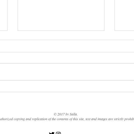
個人レッスン受け入れに関す
るお知らせ
平素より当講座にご関心をお寄せ
いただき、誠にありがとうござい
ます。 当講座では、主にカルチ
ャーセンターでのグループレッス
20
ンを中心に活動しておりますが、
これまでご希望に応じて個人レッ
報（
スンをご案内することもございま
した。 しかしながら、昨年から
© 2017 by Salla.
続く体調面や環境の変化により、
horized copying and replication of the contents of this site, text and images are strictly prohib
現在は個別のご要望に十分お応え
することが難しい状況となってお