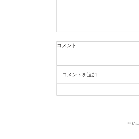
4/8（木）NHK梅田教室レッ
コメント
スン休講のお知らせ
明日に予定しておりましたら
NHK文化センター梅田教室での
コメントを追加…
イーネオヤ講座につきまして、講
師体調不良のためお休みをいただ
くこととなりました。 突然の休
講でご迷惑をおかけしますが、何
とぞご理解の程よろしくお願いし
ます。 振替日程などについては
後日改めてご連絡差し上げます。
** Unaut
よろしくお願いします。