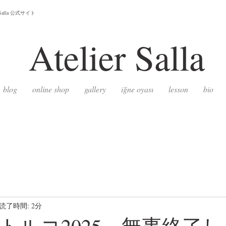
lla 公式サイト
Atelier
Salla
blog
online shop
gallery
iğne oyası
lesson
bio
読了時間: 2分
トルコ2025、無事終了